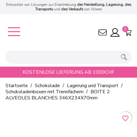
Entwickler von Lösungen zur Erleichterung
der Herstellung, Lagerung, des
Transports
und
des Verkaufs
von Waren
0
KOSTENLOSE LIEFERUNG AB 1000CHF
Startseite
Schokolade
Lagerung und Transport
Schokoladenboxen mit Trennfächern
BOITE 2
ALVEOLES BLANCHES 346X234X70mm
favorite_border