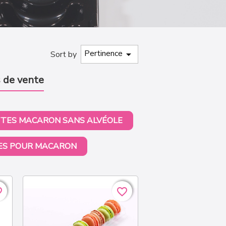
Pertinence

Sort by
 de vente
TES MACARON SANS ALVÉOLE
LES POUR MACARON
rder
rder
favorite_border
favorite_border