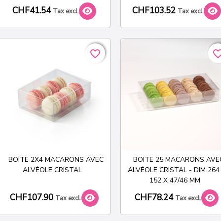
CHF41.54
CHF103.52
Tax excl.
Tax excl.
favorite_border
favorite_border
favorite_bo
favorite_bo
BOITE 2X4 MACARONS AVEC
BOITE 25 MACARONS AVE
ALVÉOLE CRISTAL
ALVÉOLE CRISTAL - DIM 264
152 X 47/46 MM
CHF107.90
CHF78.24
Tax excl.
Tax excl.