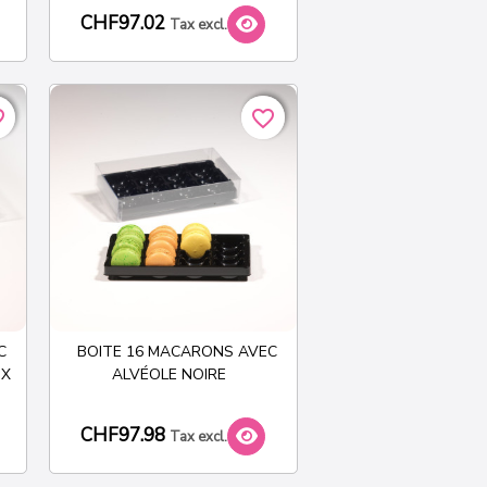
CHF97.02
Tax excl.
rder
rder
favorite_border
favorite_border
C
BOITE 16 MACARONS AVEC
 X
ALVÉOLE NOIRE
CHF97.98
Tax excl.