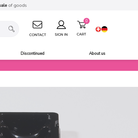
sale
of goods
0
CART
SIGN IN
CONTACT
Discontinued
About us