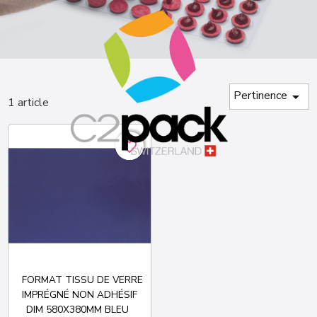
Pertinence

1 article
favorite_border
favorite_border
FORMAT TISSU DE VERRE
IMPRÉGNÉ NON ADHÉSIF
DIM 580X380MM BLEU