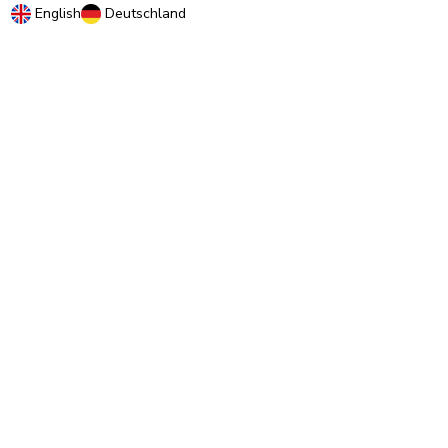
English
Deutschland
Infos pratiques
0
7, RUE DU 19 MARS 1962
ZI DE DIJON
21600 Longvic
Copyright © 2026 C2Pack -
Tous droits réservés -
Création site e-commerce BWA