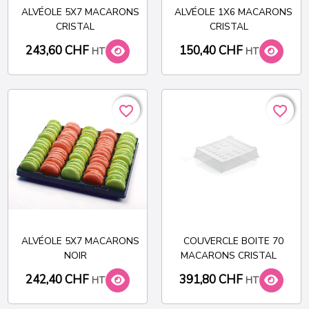
ALVÉOLE 5X7 MACARONS
ALVÉOLE 1X6 MACARONS
CRISTAL
CRISTAL
243,60 CHF
150,40 CHF
HT
HT
favorite_border
favorite_border
favorite_border
favorite_border
ALVÉOLE 5X7 MACARONS
COUVERCLE BOITE 70
NOIR
MACARONS CRISTAL
242,40 CHF
391,80 CHF
HT
HT