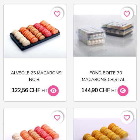
favorite_border
favorite_border
favorite_border
favorite_border
ALVEOLE 25 MACARONS
FOND BOITE 70
NOIR
MACARONS CRISTAL
122,56 CHF
144,90 CHF
HT
HT
favorite_border
favorite_border
favorite_border
favorite_border