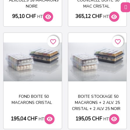
ALVÉOLES 16 MACARONS
COUVERCLE BOITE 50
NOIRE
MAC CRISTAL
95,10 CHF
365,12 CHF
HT
HT
favorite_border
favorite_border
favorite_border
favorite_border
FOND BOITE 50
BOITE STOCKAGE 50
MACARONS CRISTAL
MACARONS + 2 ALV. 25
CRISTAL + 2 ALV 25 NOIR
195,04 CHF
195,05 CHF
HT
HT