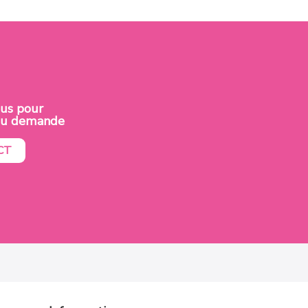
ous pour
 ou demande
CT